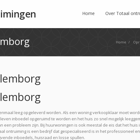
uimingen
Home
Over Totaal ont
emborg
Home
/
Opr
ulemborg
ulemborg
 eenmaal leeg opgeleverd worden. Als een woning verkoopklaar moet wor
leven inboedel opgeruimd te worden en het huis zo snel mogelijk leegge
een probleem zijn. Bij huurwoningen is ook meestal de eis dat het huis 
l ontruiming is een bedrijf dat gespecialiseerd is in het professioneel en
jvende inboedels, huisraad en losse spullen.