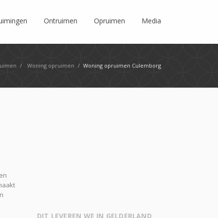
ruimingen
Ontruimen
Opruimen
Media
uimen
/
Woning opruimen
/
Woning opruimen Culemborg
den
maakt
in
DIT LEVEREN WE IN GELDERLAND