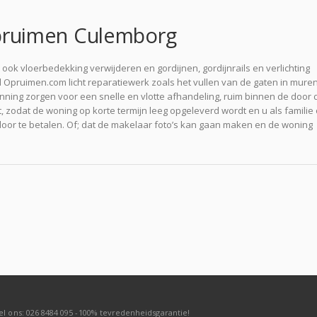
ruimen Culemborg
ok vloerbedekking verwijderen en gordijnen, gordijnrails en verlichting
Opruimen.com licht reparatiewerk zoals het vullen van de gaten in mure
anning zorgen voor een snelle en vlotte afhandeling, ruim binnen de door 
, zodat de woning op korte termijn leeg opgeleverd wordt en u als familie 
or te betalen. Of; dat de makelaar foto’s kan gaan maken en de woning
el ons: 026 8484 095 -100% tevredenheidsgarantie!