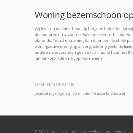
Woning bezemschoon op
Wij leveren bezemschoon op hetgeen betekent dat wij o
demonteren en afvoeren. Bovendien verricht Inboedel 
plafonds. Totaal ontruiming kan door een flexibele pl
woningbouwvereniging of zorginstelling gestelde limiet
andere nabestaanden géén extra maand huur hoeft do
binnenkort in de verkoop kan nemen.
GEEF EEN REACTIE
Je moet
ingelogd zijn op
om een reactie te plaatsen.
© 2024 Totaalontruimingen - Persoonlijk en servicegericht. B