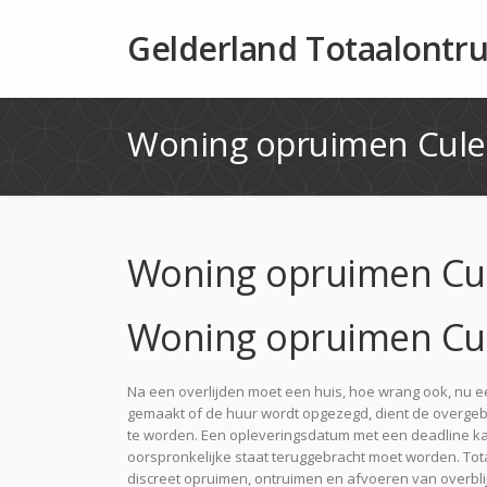
Gelderland Totaalontr
Woning opruimen Cul
Woning opruimen C
Woning opruimen C
Na een overlijden moet een huis, hoe wrang ook, nu
gemaakt of de huur wordt opgezegd, dient de overgeb
te worden. Een opleveringsdatum met een deadline kan 
oorspronkelijke staat teruggebracht moet worden. Totaa
discreet opruimen, ontruimen en afvoeren van overbli