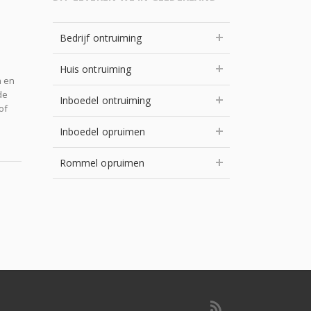
Bedrijf ontruiming
Huis ontruiming
n en
de
Inboedel ontruiming
of
Inboedel opruimen
Rommel opruimen