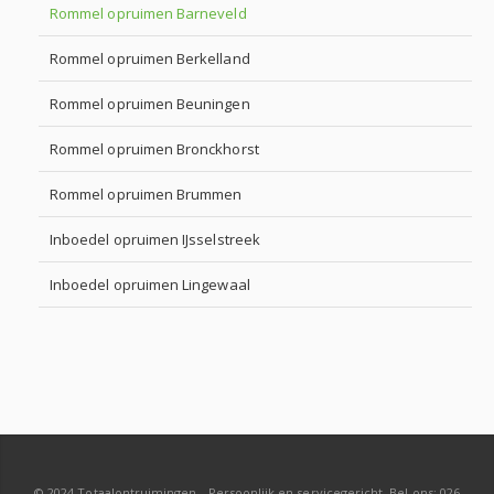
Rommel opruimen Barneveld
Rommel opruimen Berkelland
Rommel opruimen Beuningen
Rommel opruimen Bronckhorst
Rommel opruimen Brummen
Inboedel opruimen IJsselstreek
Inboedel opruimen Lingewaal
© 2024 Totaalontruimingen - Persoonlijk en servicegericht. Bel ons: 026