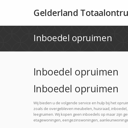
Gelderland Totaalontr
Inboedel opruimen
Inboedel opruimen
Inboedel opruimen
Wij bieden u de volgende service en hulp bij het opru
zoals de overgebleven meubelen, huisraad, inboedel,
leegruimen. Wij kopen geen inboedels op maar zijn ge
etagewoningen, eengezinswoningen, aanleunwoningen