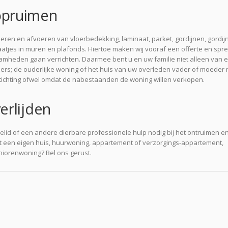
opruimen
ren en afvoeren van vloerbedekking, laminaat, parket, gordijnen, gordijn
aatjes in muren en plafonds. Hiertoe maken wij vooraf een offerte en spr
mheden gaan verrichten. Daarmee bent u en uw familie niet alleen van 
ers; de ouderlijke woning of het huis van uw overleden vader of moeder
ichting ofwel omdat de nabestaanden de woning willen verkopen.
erlijden
elid of een andere dierbare professionele hulp nodig bij het ontruimen e
t een eigen huis, huurwoning, appartement of verzorgings-appartement,
niorenwoning? Bel ons gerust.