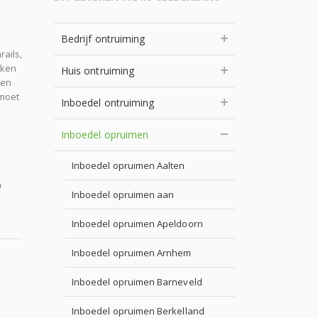
Bedrijf ontruiming
rails,
eken
Huis ontruiming
een
 moet
Inboedel ontruiming
Inboedel opruimen
Inboedel opruimen Aalten
n
Inboedel opruimen aan
Inboedel opruimen Apeldoorn
Inboedel opruimen Arnhem
Inboedel opruimen Barneveld
Inboedel opruimen Berkelland