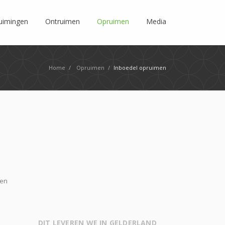
ruimingen
Ontruimen
Opruimen
Media
Home
/
Opruimen
/
Inboedel opruimen
len
DIT LEVEREN WE IN GELDERLAND