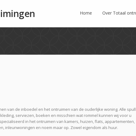
uimingen
Home
Over Totaal ont
imen van de inboedel en het ontruimen van de ouderlijke woning. Alle spul
 kleding, serviezen, boeken en misschien wat rommel kunnen wij voor u
specialiseerd in het ontruimen van kamers, huizen, flats, appartementen,
, inleunwoningen en noem maar op. Zowel eigendom als huur.