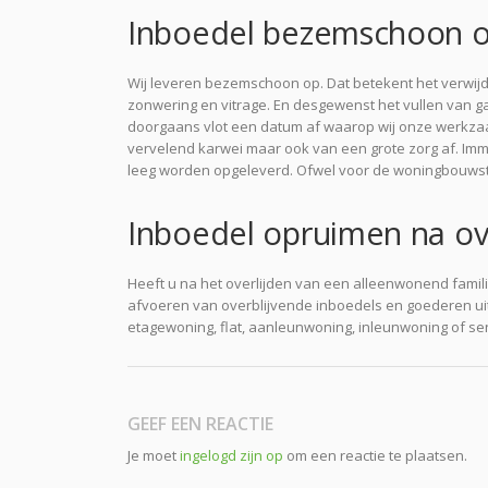
Inboedel bezemschoon 
Wij leveren bezemschoon op. Dat betekent het verwijde
zonwering en vitrage. En desgewenst het vullen van g
doorgaans vlot een datum af waarop wij onze werkzaa
vervelend karwei maar ook van een grote zorg af. Imm
leeg worden opgeleverd. Ofwel voor de woningbouwst
Inboedel opruimen na ov
Heeft u na het overlijden van een alleenwonend famili
afvoeren van overblijvende inboedels en goederen ui
etagewoning, flat, aanleunwoning, inleunwoning of se
GEEF EEN REACTIE
Je moet
ingelogd zijn op
om een reactie te plaatsen.