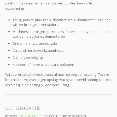
conform de reglementen van de verhuurder. Een korte
opsomming:
Tapijt, parket, plavuizen, chemisch afval, kantoormeubilair en
wit- en bruingoed verwijderen
Machines, stellingen, carrousels, Paternostersystemen, units,
wanden en cabines demonteren
Ontruimen na brandschade
Allround herstelwerkzaamheden
Archiefvernietiging
Kantoor- of horecainventaris opkopen
Wij voeren afval milieubewust af met het oog op recycling. Tevens
beschikken wij over eigen opslag, wat bijvoorbeeld handig kan zijn
als tijdelijke oplossing bij een verhuizing.
GEEF EEN REACTIE
Je moet
ingelogd zijn op
om een reactie te plaatsen.