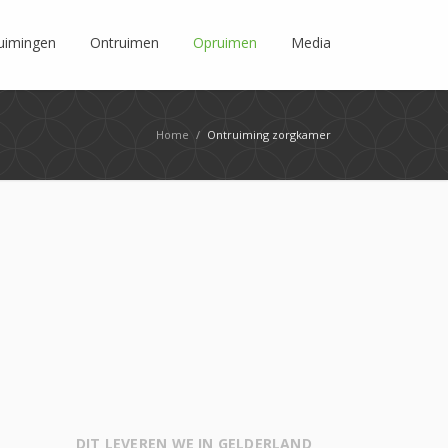
ruimingen
Ontruimen
Opruimen
Media
Home
/
Ontruiming zorgkamer
DIT LEVEREN WE IN GELDERLAND